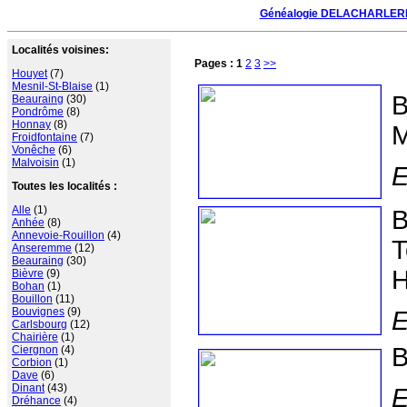
Généalogie DELACHARLER
Localités voisines:
Pages :
1
2
3
>>
Houyet
(7)
Mesnil-St-Blaise
(1)
B
Beauraing
(30)
Pondrôme
(8)
Honnay
(8)
M
Froidfontaine
(7)
Vonêche
(6)
Malvoisin
(1)
E
Toutes les localités :
Alle
(1)
B
Anhée
(8)
Annevoie-Rouillon
(4)
T
Anseremme
(12)
Beauraing
(30)
H
Bièvre
(9)
Bohan
(1)
Bouillon
(11)
Bouvignes
(9)
E
Carlsbourg
(12)
Chairière
(1)
B
Ciergnon
(4)
Corbion
(1)
Dave
(6)
Dinant
(43)
E
Dréhance
(4)