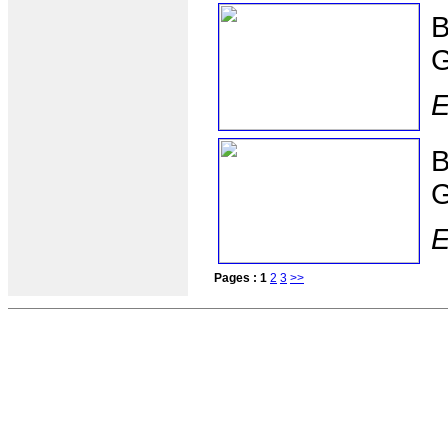
B
G
E
B
G
E
Pages :
1
2
3
>>