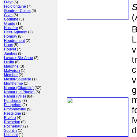
Freyr
(6)
S
Froidfontaine
(7)
Gendron-Celles
(5)
(
Givet
(6)
Godinne
(5)
Graide
(1)
B
Hastière
(9)
Heer-Agimont
(2)
Honnay
(8)
L
Houdremont
(2)
Houx
(5)
v
Houyet
(7)
Jambes
(9)
t
Lavaux-Ste-Anne
(2)
Lustin
(8)
Malonne
(3)
c
Malvoisin
(1)
Membre
(2)
v
Mesnil-St-Blaise
(1)
Monthermé
(1)
g
Namur (Citadelle)
(32)
Namur (La Plante)
(5)
Namur (Ville)
(84)
m
Pondrôme
(8)
Poupehan
(2)
f
Profondeville
(9)
Resteigne
(1)
M
Rivière
(4)
Rochefort
(9)
Rochehaut
(2)
d
Spontin
(1)
Ucimont
(1)