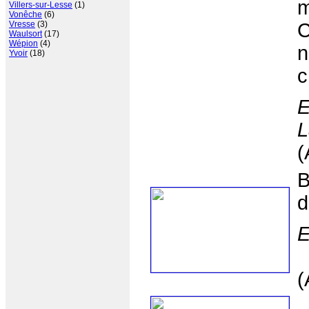
m
Villers-sur-Lesse
(1)
Vonêche
(6)
Vresse
(3)
C
Waulsort
(17)
Wépion
(4)
n
Yvoir
(18)
c
E
L
(
B
d
E
(