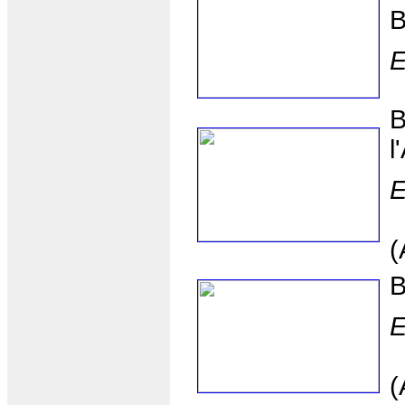
B
E
B
l
E
(
B
E
(